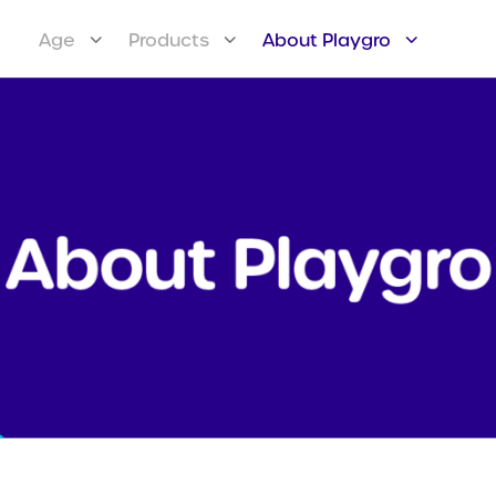
Age
Products
About Playgro